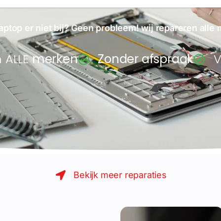
Laden van modellen..
aptop er niet bij? Geen probleem! wij repareren alle
n ALLE
merken
Zonder afspraak
V
Bekijk meer reparaties