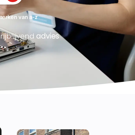
 merken van a-z
rijblijvend
advies