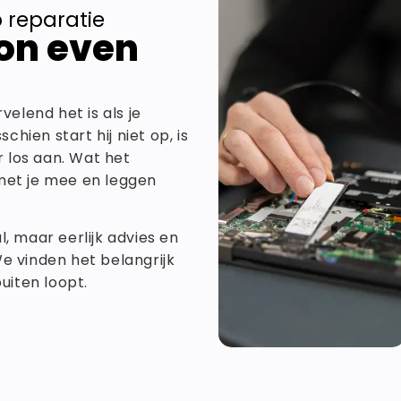
p reparatie
on even
elend het is als je
hien start hij niet op, is
 los aan. Wat het
 met je mee en leggen
l, maar eerlijk advies en
We vinden het belangrijk
uiten loopt.