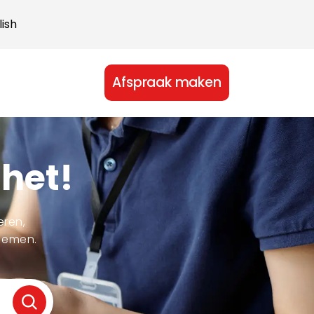
lish
Afspraak maken
 het!
eren,
lemen.