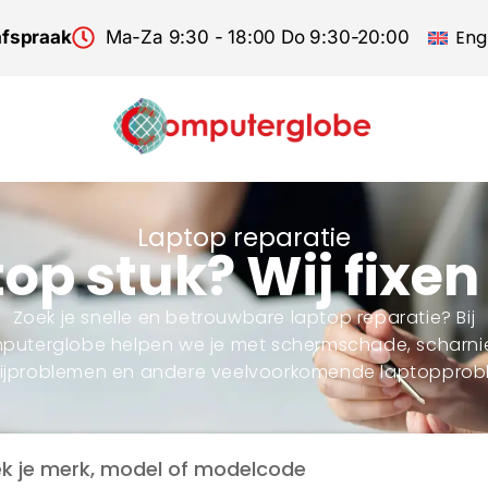
Eng
afspraak
Ma-Za 9:30 - 18:00 Do 9:30-20:00
Laptop reparatie
op stuk? Wij fixen
Zoek je snelle en betrouwbare laptop reparatie? Bij
uterglobe helpen we je met schermschade, scharni
rijproblemen en andere veelvoorkomende laptopprob