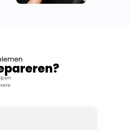
oblemen
repareren?
elpen
exere