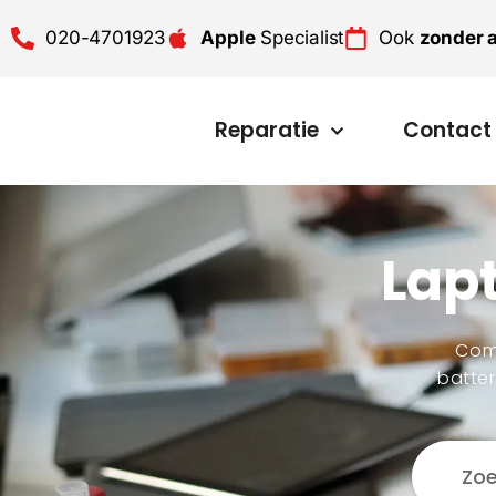
020-4701923
Apple
Specialist
Ook
zonder 
Reparatie
Contact
Lapt
Comp
batte